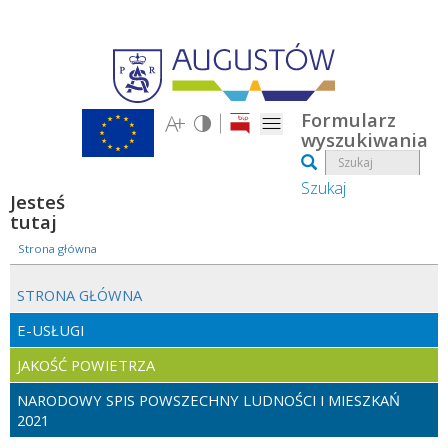
Przejdź do treści
Formularz
wyszukiwania
Szukaj
Jesteś
tutaj
Strona główna
STRONA GŁÓWNA
E-USŁUGI
JAKOŚĆ POWIETRZA
NARODOWY SPIS POWSZECHNY LUDNOŚCI I MIESZKAŃ
2021