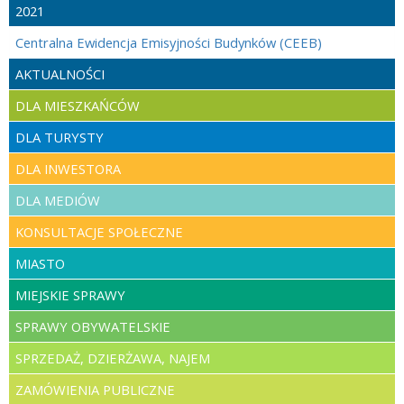
2021
Centralna Ewidencja Emisyjności Budynków (CEEB)
AKTUALNOŚCI
DLA MIESZKAŃCÓW
DLA TURYSTY
DLA INWESTORA
DLA MEDIÓW
KONSULTACJE SPOŁECZNE
MIASTO
MIEJSKIE SPRAWY
SPRAWY OBYWATELSKIE
SPRZEDAŻ, DZIERŻAWA, NAJEM
ZAMÓWIENIA PUBLICZNE