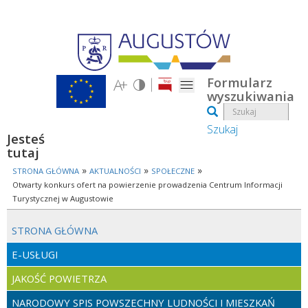
Przejdź do treści
Formularz
wyszukiwania
Szukaj
Jesteś
tutaj
»
»
»
STRONA GŁÓWNA
AKTUALNOŚCI
SPOŁECZNE
Otwarty konkurs ofert na powierzenie prowadzenia Centrum Informacji
Turystycznej w Augustowie
STRONA GŁÓWNA
E-USŁUGI
JAKOŚĆ POWIETRZA
NARODOWY SPIS POWSZECHNY LUDNOŚCI I MIESZKAŃ