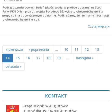
Podczas standardowych badań jakości wody, w próbce pobranej na Stacji
Paliw PKN Orlen przy ul. Wojska Polskiego 52, wykryto obecność bakterii z
grupy coli na podwyższonym poziomie. Podkreślamy, że nie mamy informacji
o obecności bakterii e-coli.
Czytaj więcej »
« pierwsza
‹ poprzednia
…
10
11
12
13
14
15
16
17
18
19
…
następna ›
ostatnia »
KONTAKT
Urząd Miejski w Augustowie
ul. Młyńska 35, 16-300 Augustów