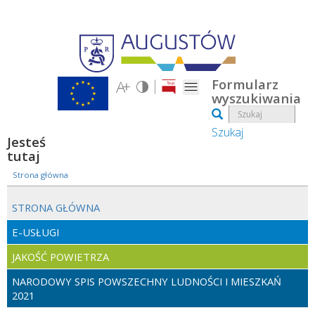
Przejdź do treści
Formularz
wyszukiwania
Szukaj
Jesteś
tutaj
Strona główna
STRONA GŁÓWNA
E-USŁUGI
JAKOŚĆ POWIETRZA
NARODOWY SPIS POWSZECHNY LUDNOŚCI I MIESZKAŃ
2021