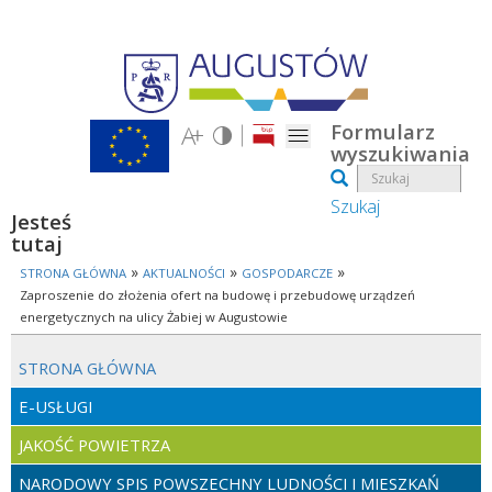
Przejdź do treści
Formularz
wyszukiwania
Szukaj
Jesteś
tutaj
»
»
»
STRONA GŁÓWNA
AKTUALNOŚCI
GOSPODARCZE
Zaproszenie do złożenia ofert na budowę i przebudowę urządzeń
energetycznych na ulicy Żabiej w Augustowie
STRONA GŁÓWNA
E-USŁUGI
JAKOŚĆ POWIETRZA
NARODOWY SPIS POWSZECHNY LUDNOŚCI I MIESZKAŃ